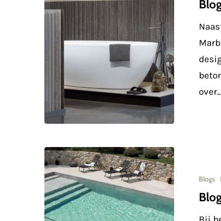
Blog
Specials
Naas
Marba
desi
beto
over.
Blog
#5:
Blogs
“Zwembad
Blog
en
Bij 
terrastege