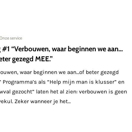
Onze service
n,
g #1 “Verbouwen, waar beginnen we aan…
eter gezegd MEE.”
bouwen, waar beginnen we aan…of beter gezegd
” Programma’s als “Help mijn man is klusser” en
val gezocht” laten het al zien: verbouwen is geen
ekul. Zeker wanneer je het…