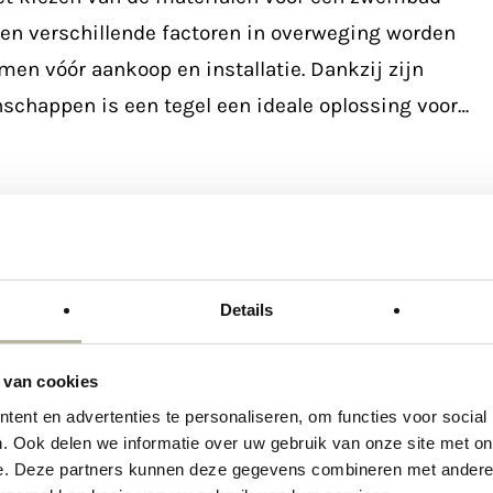
en verschillende factoren in overweging worden
en vóór aankoop en installatie. Dankzij zijn
schappen is een tegel een ideale oplossing voor…
Maatwerk meubelen
Marmerimitatie
Specials
Details
 #3: “Slabs, of te wel XXL tegels”
 van cookies
s? Wat zijn dat?” Slabs zijn grote tegels met een
ent en advertenties te personaliseren, om functies voor social
at van maar liefst 300 x 150 cm, en daardoor de
. Ook delen we informatie over uw gebruik van onze site met on
cte oplossing voor jouw interieurproject. De opties
e. Deze partners kunnen deze gegevens combineren met andere i