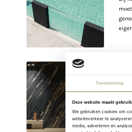
moet
genom
eigen
Blog
#3:
Blogs
Toestemming
“Slabs,
Blog
of
Deze website maakt gebruik
“Slab
te
We gebruiken cookies om cont
forma
wel
websiteverkeer te analyseren
perfe
XXL
media, adverteren en analys