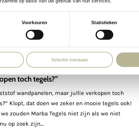
erzameld op basis van uw gebruik van hun services.
oneindig…
Voorkeuren
Statistieken
Kunststof wandpanelen
Selectie toestaan
f
 #2: “Kunststof wandpanelen, maar jullie
en,
open toch tegels?”
ststof wandpanelen, maar jullie verkopen toch
s?” Klopt, dat doen we zeker en mooie tegels ook!
we zouden Marba Tegels niet zijn als we niet
nu op zoek zijn…