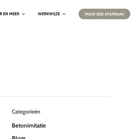
IR EN MEER
WERKWIJZE
MAAK EEN AFSPRAAK
Categorieën
Betonimitatie
Blogs