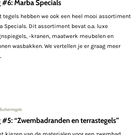
 #6: Marba Specials
t tegels hebben we ook een heel mooi assortiment
 Specials. Dit assortiment bevat o.a. luxe
gnspiegels, -kranen, maatwerk meubelen en
nnen wasbakken. We vertellen je er graag meer
…
Buitentegels
randen
 #5: “Zwembadranden en terrastegels”
het kiezen van de materialen voor een zwembad
ls”