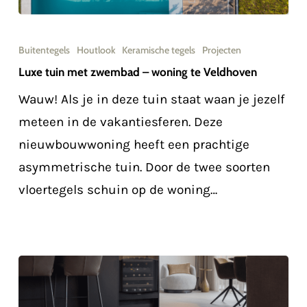
Luxe
tuin
Buitentegels
Houtlook
Keramische tegels
Projecten
met
Luxe tuin met zwembad – woning te Veldhoven
zwembad
Wauw! Als je in deze tuin staat waan je jezelf
–
meteen in de vakantiesferen. Deze
woning
nieuwbouwwoning heeft een prachtige
te
asymmetrische tuin. Door de twee soorten
Veldhoven
vloertegels schuin op de woning…