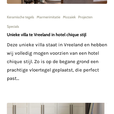
Unieke
villa
Keramische tegels
Marmerimitatie
Mozaïek
Projecten
te
Specials
Vreeland
Unieke villa te Vreeland in hotel chique stijl
in
Deze unieke villa staat in Vreeland en hebben
hotel
wij volledig mogen voorzien van een hotel
chique
chique stijl. Zo is op de begane grond een
stijl
prachtige vloertegel geplaatst, die perfect
past…