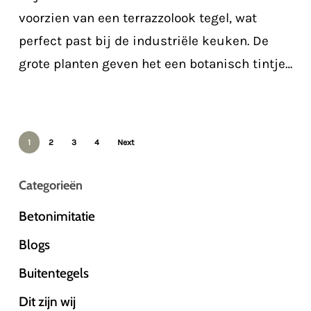
eclectische
voorzien van een terrazzolook tegel, wat
woning
perfect past bij de industriële keuken. De
grote planten geven het een botanisch tintje…
1
2
3
4
Next
Categorieën
Betonimitatie
Blogs
Buitentegels
Dit zijn wij