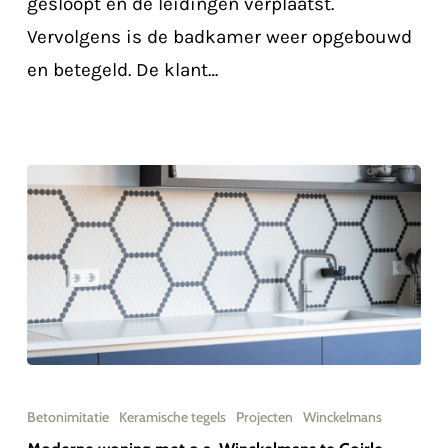
gesloopt en de leidingen verplaatst.
Oirschot
Vervolgens is de badkamer weer opgebouwd
en betegeld. De klant…
Moderne
woning
Betonimitatie
Keramische tegels
Projecten
Winckelmans
met