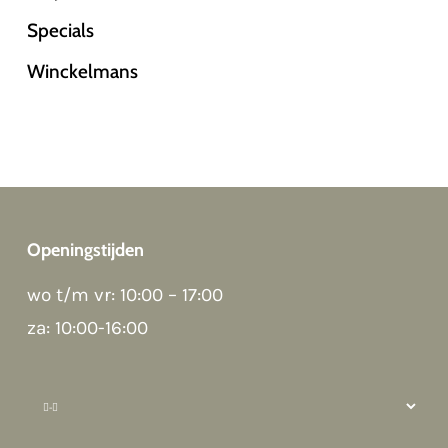
Specials
Winckelmans
Openingstijden
wo t/m vr: 10:00 – 17:00
Good morning 👋
Hoi! Kunnen we ergens bij helpen?
za: 10:00-16:00
How can we help?