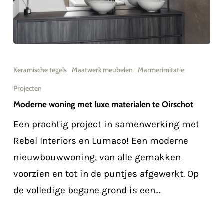
Moderne
woning
Keramische tegels
Maatwerk meubelen
Marmerimitatie
met
Projecten
luxe
Moderne woning met luxe materialen te Oirschot
materialen
Een prachtig project in samenwerking met
te
Rebel Interiors en Lumaco! Een moderne
Oirschot
nieuwbouwwoning, van alle gemakken
voorzien en tot in de puntjes afgewerkt. Op
de volledige begane grond is een…