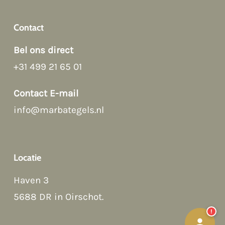
Contact
Bel ons direct
+31 499 21 65 01
Afspraak maken
Contact E-mail
info@marbategels.nl
Contact Form
Bellen
Locatie
WhatsApp
Haven 3
5688 DR in Oirschot
.
!