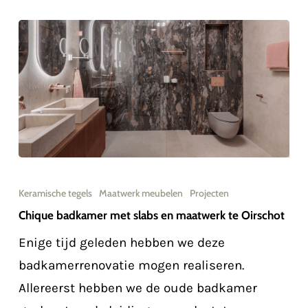
Chique
badkamer
Keramische tegels
Maatwerk meubelen
Projecten
met
Chique badkamer met slabs en maatwerk te Oirschot
slabs
Enige tijd geleden hebben we deze
en
badkamerrenovatie mogen realiseren.
maatwerk
Allereerst hebben we de oude badkamer
te