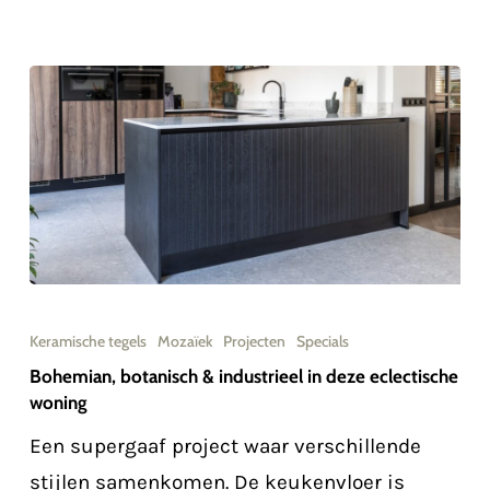
Bohemian,
botanisch
Keramische tegels
Mozaïek
Projecten
Specials
&
Bohemian, botanisch & industrieel in deze eclectische
woning
industrieel
in
Een supergaaf project waar verschillende
deze
stijlen samenkomen. De keukenvloer is