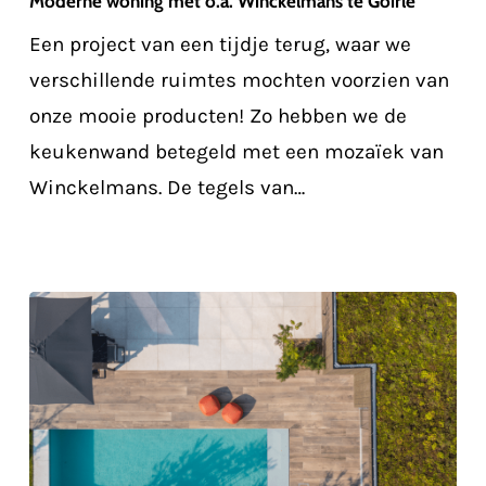
Moderne woning met o.a. Winckelmans te Goirle
o.a.
Een project van een tijdje terug, waar we
Winckelmans
verschillende ruimtes mochten voorzien van
te
onze mooie producten! Zo hebben we de
Goirle
keukenwand betegeld met een mozaïek van
Winckelmans. De tegels van…