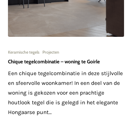
Chique
tegelcombinatie
Keramische tegels
Projecten
–
Chique tegelcombinatie – woning te Goirle
woning
Een chique tegelcombinatie in deze stijlvolle
te
en sfeervolle woonkamer! In een deel van de
Goirle
woning is gekozen voor een prachtige
houtlook tegel die is gelegd in het elegante
Hongaarse punt…