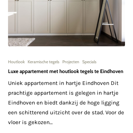
Luxe
appartement
Houtlook
Keramische tegels
Projecten
Specials
met
Luxe appartement met houtlook tegels te Eindhoven
houtlook
Uniek appartement in hartje Eindhoven Dit
tegels
prachtige appartement is gelegen in hartje
te
Eindhoven en biedt dankzij de hoge ligging
Eindhoven
een schitterend uitzicht over de stad. Voor de
vloer is gekozen…