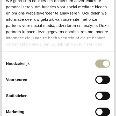
We gebruiken cookies om content en advertenties te
toilet
van tegelwerk en sanitair. De grote badkamer
personaliseren, om functies voor social media te bieden
en om ons websiteverkeer te analyseren. Ook delen we
heeft als eyecatcher de…
informatie over uw gebruik van onze site met onze
partners voor social media, adverteren en analyse. Deze
partners kunnen deze gegevens combineren met andere
informatie die u aan ze heeft verstrekt of die ze hebben
verzameld op basis van uw gebruik van hun services.
Toestemmingsselectie
Noodzakelijk
Voorkeuren
Hotel
Statistieken
chique
Keramische tegels
Maatwerk meubelen
Marmerimitatie
Marketing
badkamer
Projecten
Specials