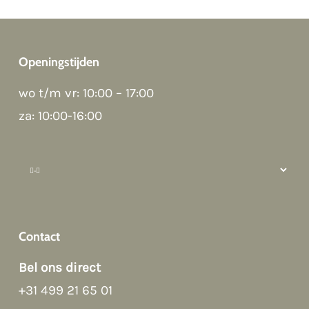
Openingstijden
wo t/m vr: 10:00 – 17:00
Good afternoon 👋
Hoi! Kunnen we ergens bij helpen?
za: 10:00-16:00
How can we help?
Contact
Bel ons direct
+31 499 21 65 01
Afspraak maken