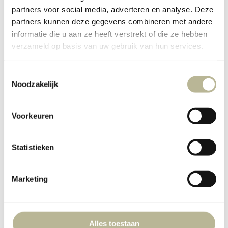
partners voor social media, adverteren en analyse. Deze
partners kunnen deze gegevens combineren met andere
informatie die u aan ze heeft verstrekt of die ze hebben
verzameld op basis van uw gebruik van hun services.
Dit zijn wij
Films
Maak kennis met Sjef!
Toestemmingsselectie
Noodzakelijk
Mijn vader voor de eerste keer voor de video
camera . Een beetje onwennig nog, maar wat
Voorkeuren
doet hij het goed! Mijn vader Sjef is onze
rechterhand, zijn enthousiasme en…
Statistieken
Marketing
Alles toestaan