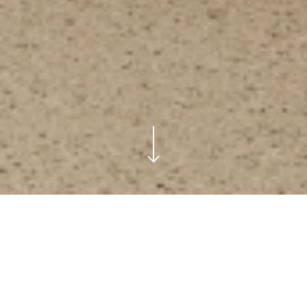
 formaat van maar liefst 300 x 150 cm, en daardoor 