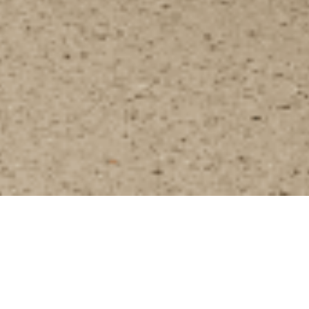
“Slabs? Wat zijn dat?”
Slabs zijn grote tegels met een