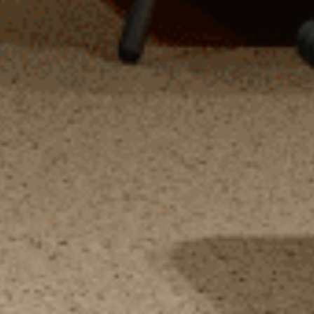
Good evening 👋
Hoi! Kunnen we ergens bij helpen?
How can we help?
Afspraak maken