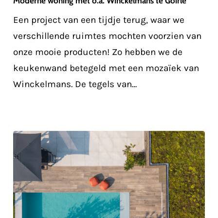
Moderne woning met o.a. Winckelmans te Goirle
o.a.
Een project van een tijdje terug, waar we
Winckelmans
verschillende ruimtes mochten voorzien van
te
onze mooie producten! Zo hebben we de
Goirle
keukenwand betegeld met een mozaïek van
Winckelmans. De tegels van…