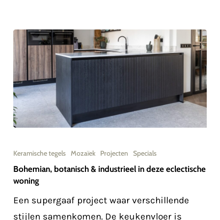
Bohemian,
botanisch
Keramische tegels
Mozaïek
Projecten
Specials
&
Bohemian, botanisch & industrieel in deze eclectische
woning
industrieel
in
Een supergaaf project waar verschillende
deze
stijlen samenkomen. De keukenvloer is