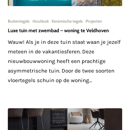
Luxe
tuin
Buitentegels
Houtlook
Keramische tegels
Projecten
met
Luxe tuin met zwembad – woning te Veldhoven
zwembad
Wauw! Als je in deze tuin staat waan je jezelf
–
meteen in de vakantiesferen. Deze
woning
nieuwbouwwoning heeft een prachtige
te
asymmetrische tuin. Door de twee soorten
Veldhoven
vloertegels schuin op de woning…