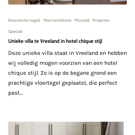
Unieke
villa
Keramische tegels
Marmerimitatie
Mozaïek
Projecten
te
Specials
Vreeland
Unieke villa te Vreeland in hotel chique stijl
in
Deze unieke villa staat in Vreeland en hebben
hotel
wij volledig mogen voorzien van een hotel
chique
chique stijl. Zo is op de begane grond een
stijl
prachtige vloertegel geplaatst, die perfect
past…