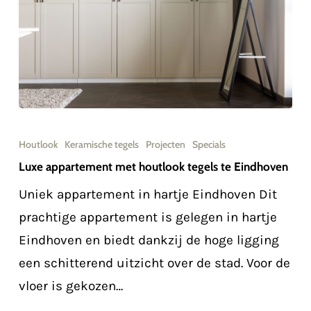
Luxe
appartement
Houtlook
Keramische tegels
Projecten
Specials
met
Luxe appartement met houtlook tegels te Eindhoven
houtlook
Uniek appartement in hartje Eindhoven Dit
tegels
prachtige appartement is gelegen in hartje
te
Eindhoven en biedt dankzij de hoge ligging
Eindhoven
een schitterend uitzicht over de stad. Voor de
vloer is gekozen…