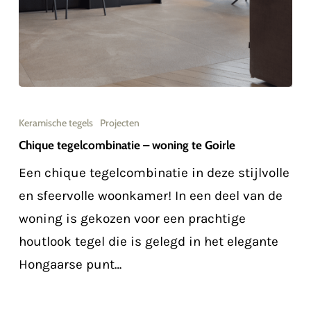
Chique
tegelcombinatie
Keramische tegels
Projecten
–
Chique tegelcombinatie – woning te Goirle
woning
Een chique tegelcombinatie in deze stijlvolle
te
en sfeervolle woonkamer! In een deel van de
Goirle
woning is gekozen voor een prachtige
houtlook tegel die is gelegd in het elegante
Hongaarse punt…