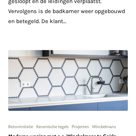
gesloopt en de leidingen verplaatst.
Oirschot
Vervolgens is de badkamer weer opgebouwd
en betegeld. De klant…
Moderne
woning
Betonimitatie
Keramische tegels
Projecten
Winckelmans
met