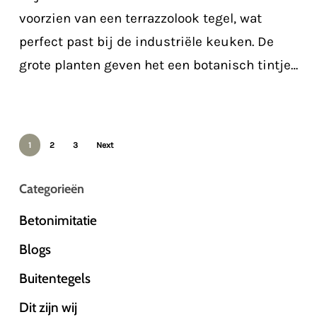
eclectische
voorzien van een terrazzolook tegel, wat
woning
perfect past bij de industriële keuken. De
grote planten geven het een botanisch tintje…
1
2
3
Next
Categorieën
Betonimitatie
Blogs
Buitentegels
Dit zijn wij