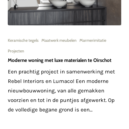
Moderne
woning
Keramische tegels
Maatwerk meubelen
Marmerimitatie
met
Projecten
luxe
Moderne woning met luxe materialen te Oirschot
materialen
Een prachtig project in samenwerking met
te
Rebel Interiors en Lumaco! Een moderne
Oirschot
nieuwbouwwoning, van alle gemakken
voorzien en tot in de puntjes afgewerkt. Op
de volledige begane grond is een…