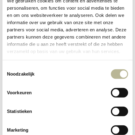
We gebruiken cookies om content en advertenties te
toilet
van tegelwerk en sanitair. De grote badkamer
personaliseren, om functies voor social media te bieden
en om ons websiteverkeer te analyseren. Ook delen we
heeft als eyecatcher de…
informatie over uw gebruik van onze site met onze
partners voor social media, adverteren en analyse. Deze
partners kunnen deze gegevens combineren met andere
informatie die u aan ze heeft verstrekt of die ze hebben
verzameld op basis van uw gebruik van hun services.
Toestemmingsselectie
Noodzakelijk
Voorkeuren
Hotel
Statistieken
chique
Keramische tegels
Maatwerk meubelen
Marmerimitatie
Marketing
badkamer
Projecten
Specials