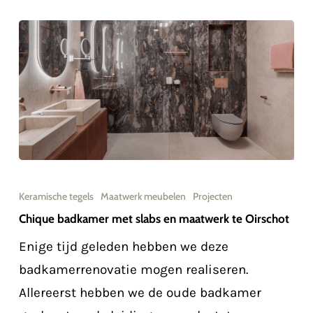
Chique
badkamer
Keramische tegels
Maatwerk meubelen
Projecten
met
Chique badkamer met slabs en maatwerk te Oirschot
slabs
Enige tijd geleden hebben we deze
en
badkamerrenovatie mogen realiseren.
maatwerk
Allereerst hebben we de oude badkamer
te