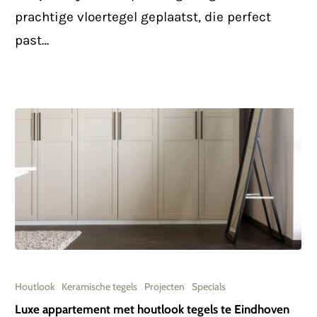
chique
prachtige vloertegel geplaatst, die perfect
stijl
past…
Luxe
appartement
Houtlook
Keramische tegels
Projecten
Specials
met
Luxe appartement met houtlook tegels te Eindhoven