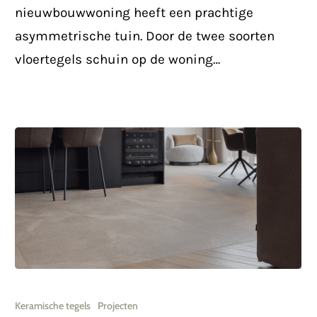
woning
nieuwbouwwoning heeft een prachtige
te
asymmetrische tuin. Door de twee soorten
Veldhoven
vloertegels schuin op de woning…
Chique
tegelcombinatie
Keramische tegels
Projecten