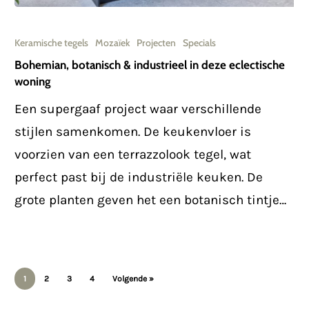
Bohemian,
botanisch
Keramische tegels
Mozaïek
Projecten
Specials
&
Bohemian, botanisch & industrieel in deze eclectische
woning
industrieel
in
Een supergaaf project waar verschillende
deze
stijlen samenkomen. De keukenvloer is
eclectische
voorzien van een terrazzolook tegel, wat
woning
perfect past bij de industriële keuken. De
grote planten geven het een botanisch tintje…
1
2
3
4
Volgende »