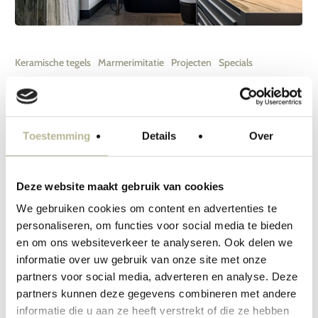
Ruime
woning
Keramische tegels
Marmerimitatie
Projecten
Specials
te
Ruime woning te Bergschenhoek – badkamers en toilet
Bergschenhoek
Voor dit project zijn we richting Rotterdam
–
Toestemming
Details
Over
gegaan, waar we verschillende ruimtes in deze
badkamers
mooie woning hebben mogen voorzien van
en
tegelwerk en sanitair. De grote badkamer
Deze website maakt gebruik van cookies
toilet
heeft als eyecatcher de…
We gebruiken cookies om content en advertenties te
personaliseren, om functies voor social media te bieden
en om ons websiteverkeer te analyseren. Ook delen we
informatie over uw gebruik van onze site met onze
partners voor social media, adverteren en analyse. Deze
partners kunnen deze gegevens combineren met andere
informatie die u aan ze heeft verstrekt of die ze hebben