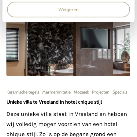
Weigeren
Unieke
villa
Keramische tegels
Marmerimitatie
Mozaïek
Projecten
Specials
te
Unieke villa te Vreeland in hotel chique stijl
Vreeland
Deze unieke villa staat in Vreeland en hebben
in
wij volledig mogen voorzien van een hotel
hotel
chique stijl. Zo is op de begane grond een