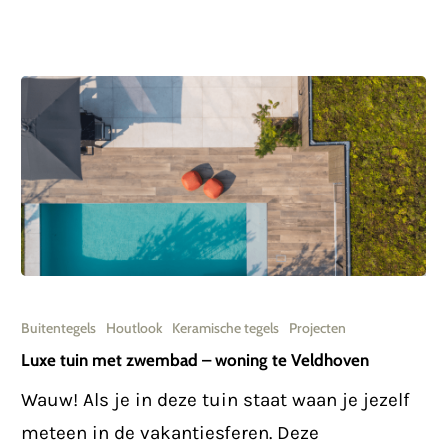
Luxe
tuin
Buitentegels
Houtlook
Keramische tegels
Projecten
met
Luxe tuin met zwembad – woning te Veldhoven
zwembad
Wauw! Als je in deze tuin staat waan je jezelf
–
meteen in de vakantiesferen. Deze