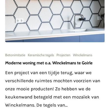
Moderne
woning
Betonimitatie
Keramische tegels
Projecten
Winckelmans
met
Moderne woning met o.a. Winckelmans te Goirle
o.a.
Een project van een tijdje terug, waar we
Winckelmans
verschillende ruimtes mochten voorzien van
te
onze mooie producten! Zo hebben we de
Goirle
keukenwand betegeld met een mozaïek van
Winckelmans. De tegels van…