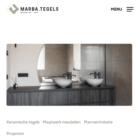
Skip
MENU
to
main
content
Moderne
woning
Keramische tegels
Maatwerk meubelen
Marmerimitatie
met
Projecten