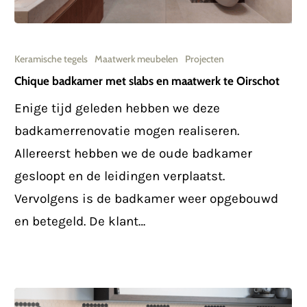
Chique
badkamer
Keramische tegels
Maatwerk meubelen
Projecten
met
Chique badkamer met slabs en maatwerk te Oirschot
slabs
Enige tijd geleden hebben we deze
en
badkamerrenovatie mogen realiseren.
maatwerk
Allereerst hebben we de oude badkamer
te
gesloopt en de leidingen verplaatst.
Oirschot
Vervolgens is de badkamer weer opgebouwd
en betegeld. De klant…