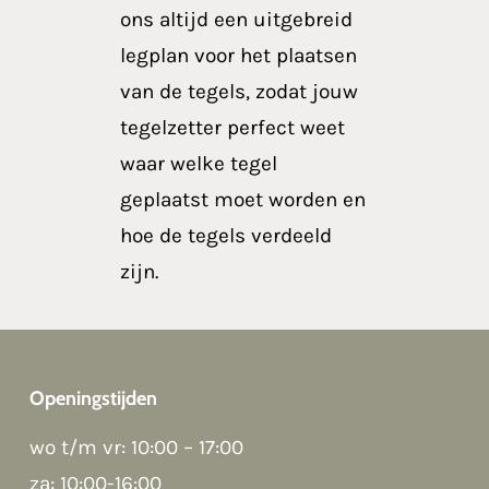
ons altijd een uitgebreid
legplan voor het plaatsen
van de tegels, zodat jouw
tegelzetter perfect weet
waar welke tegel
geplaatst moet worden en
hoe de tegels verdeeld
zijn.
Openingstijden
wo t/m vr: 10:00 – 17:00
Good night 👋
Hoi! Kunnen we ergens bij helpen?
za: 10:00-16:00