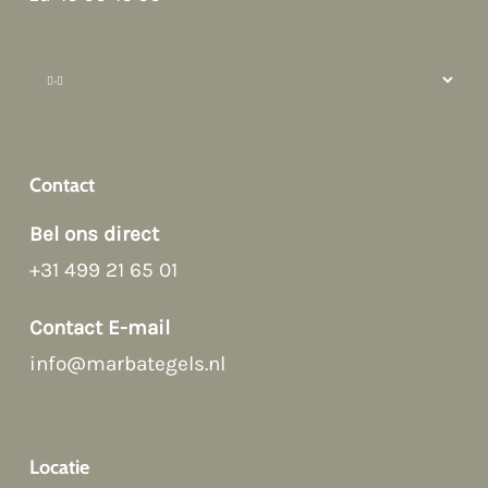
How can we help?
Contact
Bel ons direct
+31 499 21 65 01
Afspraak maken
Contact E-mail
info@marbategels.nl
Contact Form
Bellen
Locatie