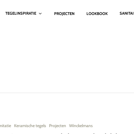
TEGELINSPIRATIE
SANITA
PROJECTEN
LOOKBOOK
itatie
Keramische tegels
Projecten
Winckelmans