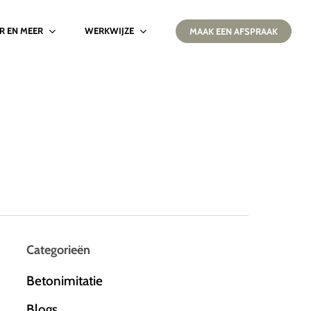
IR EN MEER
WERKWIJZE
MAAK EEN AFSPRAAK
Categorieën
Betonimitatie
Blogs