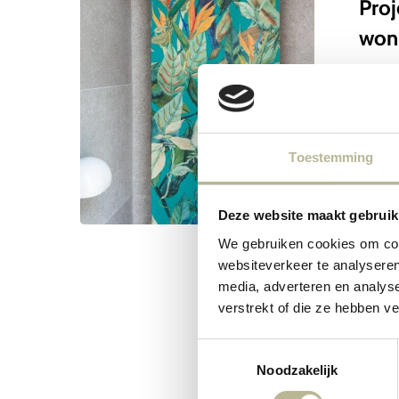
Proj
Winckelm
won
–
landelijke
Proje
woning
kleur
tegel
Toestemming
en ka
Deze website maakt gebruik
We gebruiken cookies om cont
websiteverkeer te analyseren
media, adverteren en analys
verstrekt of die ze hebben v
Toestemmingsselectie
Noodzakelijk