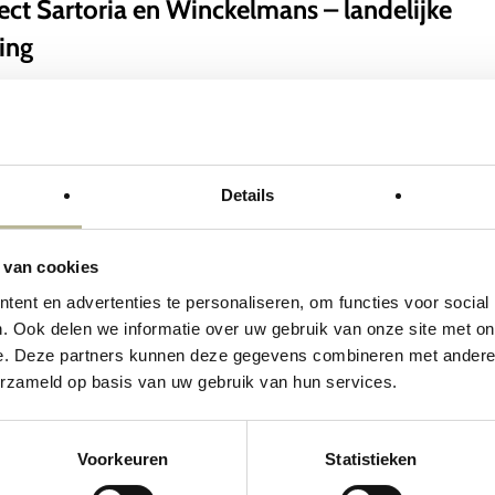
ect Sartoria en Winckelmans – landelijke
ans
ing
ct: landelijke woning met betonlook en
accent Voor dit project realiseerden we een stijlvol
ontwerp in een landelijke woning, waarin contrast
Details
rakter centraal staan. De basis is gelegd met…
 van cookies
ent en advertenties te personaliseren, om functies voor social
. Ook delen we informatie over uw gebruik van onze site met on
e. Deze partners kunnen deze gegevens combineren met andere i
erzameld op basis van uw gebruik van hun services.
Voorkeuren
Statistieken