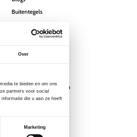
Buitentegels
Dit zijn wij
Films
Houtlook
Over
Interieurontwerpers
Keramische tegels
 media te bieden en om ons
Kunststof wandpanelen
ze partners voor social
nformatie die u aan ze heeft
Maatwerk meubelen
Marmerimitatie
Mozaïek
Marketing