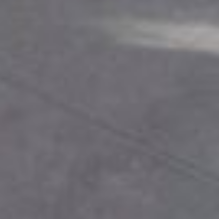
Hi there 👋
Hoi! Kunnen we ergens bij helpen?
Afspraak maken
→
Contact Form
→