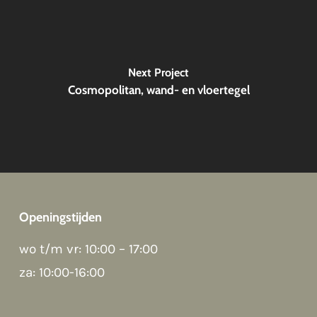
Next Project
Cosmopolitan, wand- en vloertegel
Openingstijden
Good afternoon 👋
wo t/m vr: 10:00 – 17:00
Hoi! Kunnen we ergens bij helpen?
za: 10:00-16:00
How can we help?