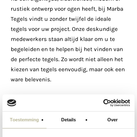
rustiek ontwerp voor ogen heeft, bij Marba
Tegels vindt u zonder twijfel de ideale
tegels voor uw project. Onze deskundige
medewerkers staan altijd klaar om u te
begeleiden en te helpen bij het vinden van
de perfecte tegels. Zo wordt niet alleen het
kiezen van tegels eenvoudig, maar ook een
ware belevenis.
Kortom, voor hoogwaardige tegels in
Berkel-Enschot en omgeving, hoeft u niet
verder te zoeken. Marba Tegels, het
Toestemming
Details
Over
familiebedrijf dat garant staat voor totale