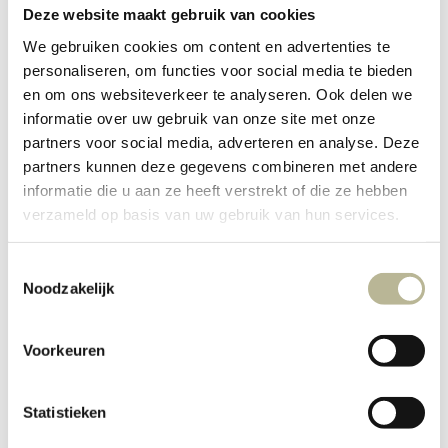
ontzorging, biedt een uitgebreide selectie
Deze website maakt gebruik van cookies
tegels en een persoonlijke benadering die
We gebruiken cookies om content en advertenties te
uw verwachtingen overstijgt. Breng
personaliseren, om functies voor social media te bieden
en om ons websiteverkeer te analyseren. Ook delen we
vandaag nog een bezoek aan onze
informatie over uw gebruik van onze site met onze
showroom en ontdek de perfecte tegels
partners voor social media, adverteren en analyse. Deze
partners kunnen deze gegevens combineren met andere
voor uw volgende project. Met Marba Tegels
informatie die u aan ze heeft verstrekt of die ze hebben
wordt het kopen van tegels in Berkel-
verzameld op basis van uw gebruik van hun services.
Enschot een plezierige ervaring.
Toestemmingsselectie
Noodzakelijk
Play
Rondleiding door onze showroom
Video
Voorkeuren
Bel ons direct
Statistieken
+31 (0) 499 21 65 01