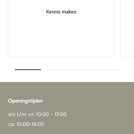
Kennis maken
Openingstijden
wo t/m vr: 10:00 – 17:00
Good morning 👋
Hoi! Kunnen we ergens bij helpen?
za: 10:00-16:00
How can we help?