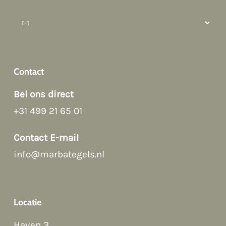
Contact
Bel ons direct
+31 499 21 65 01
Afspraak maken
Contact E-mail
info@marbategels.nl
Contact Form
Bellen
Locatie
WhatsApp
Haven 3