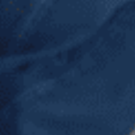
Hi there 👋
Hoi! Kunnen we ergens bij helpen?
Afspraak maken
→
Contact Form
→
Bellen
→