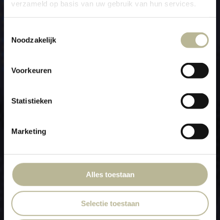
verzameld op basis van uw gebruik van hun services.
Toestemmingsselectie
TERRASTEGELS, VERBIND
Noodzakelijk
BINNEN MET BUITEN
Voorkeuren
Statistieken
Marketing
Alles toestaan
Selectie toestaan