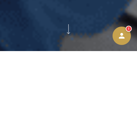
WhatsApp
→
!