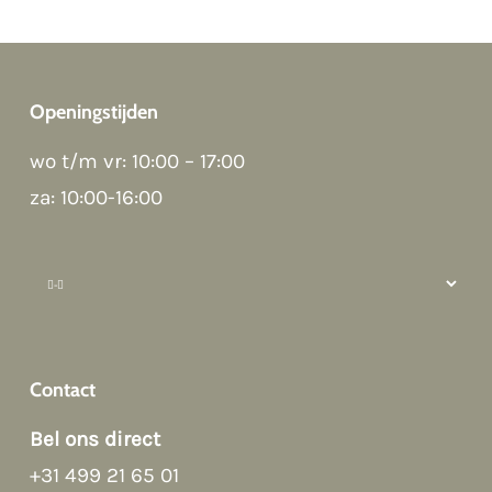
Openingstijden
wo t/m vr: 10:00 – 17:00
Good night 👋
Hoi! Kunnen we ergens bij helpen?
za: 10:00-16:00
How can we help?
Contact
Bel ons direct
+31 499 21 65 01