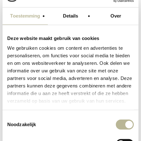
compleet met inrichting en verlichting. Zo
weet je zeker dat je de juiste tegels kiest
Toestemming
Details
Over
voor jouw project.
Deze website maakt gebruik van cookies
Je bent van harte welkom in onze
We gebruiken cookies om content en advertenties te
showroom.
personaliseren, om functies voor social media te bieden
en om ons websiteverkeer te analyseren. Ook delen we
informatie over uw gebruik van onze site met onze
Play
Rondleiding door onze showroom
partners voor social media, adverteren en analyse. Deze
partners kunnen deze gegevens combineren met andere
Video
informatie die u aan ze heeft verstrekt of die ze hebben
verzameld op basis van uw gebruik van hun services.
Bel ons direct
+31 (0) 499 21 65 01
Toestemmingsselectie
Noodzakelijk
Contact E-mail
info@marbategels.nl