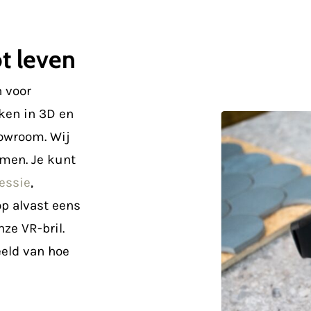
t leven
n voor
ken in 3D en
howroom. Wij
omen. Je kunt
essie
,
op alvast eens
ze VR-bril.
eeld van hoe