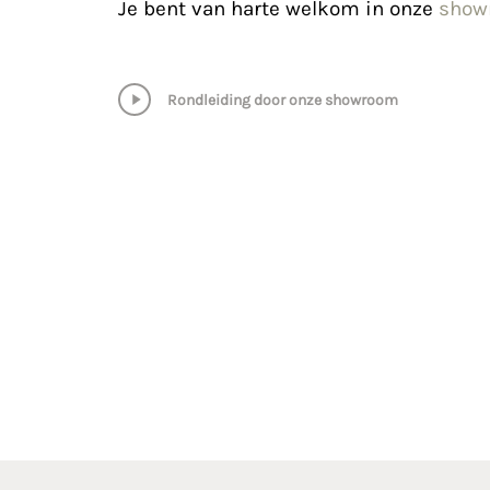
Je bent van harte welkom in onze
show
Play
Rondleiding door onze showroom
Video
Bel ons direct
Contact E-ma
+31 (0) 499 21 65 01
info@marbat