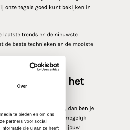
j onze tegels goed kunt bekijken in
 laatste trends en de nieuwste
et de beste technieken en de mooiste
elmond
waar jij het
Over
t die echt met je meedenkt, dan ben je
 media te bieden en om ons
 draait het niet om zoveel mogelijk
ze partners voor social
jken naar wat het beste bij jouw
nformatie die u aan ze heeft