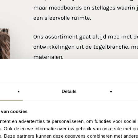
maar moodboards en stellages waarin ji
een sfeervolle ruimte.
Ons assortiment gaat altijd mee met de
ontwikkelingen uit de tegelbranche, m
materialen.
Een
tegelzaak bij H
Details
verschil ervaart
 van cookies
Als jij een tegelzaak bij Helmond zoek
ent en advertenties te personaliseren, om functies voor social
bij Marba Tegels op de juiste plek. Hier
. Ook delen we informatie over uw gebruik van onze site met on
tegels laten zien, maar om samen te ki
e. Deze partners kunnen deze gegevens combineren met andere i