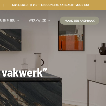
 | FAMILIEBEDRIJF MET PERSOONLIJKE AANDACHT VOOR JOU
IR EN MEER
WERKWIJZE
MAAK EEN AFSPRAAK
s vakwerk”