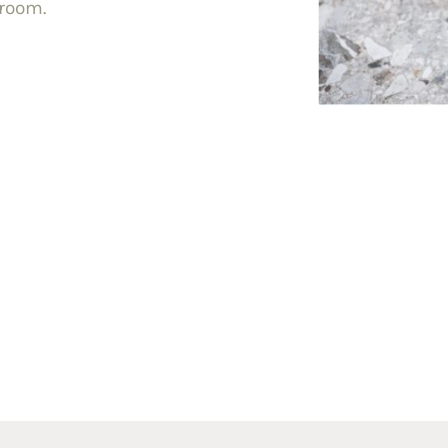
room.
il
egels.nl