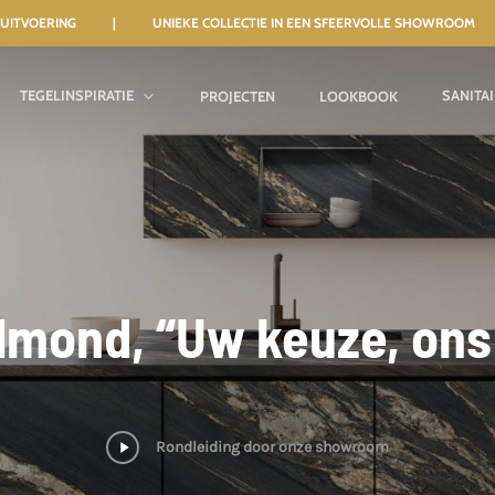
NELE UITVOERING | UNIEKE COLLECTIE IN EEN SFEERVOLLE SHOWROOM
TEGELINSPIRATIE
SANITA
PROJECTEN
LOOKBOOK
lmond, “Uw keuze, on
Play
Rondleiding door onze showroom
Video