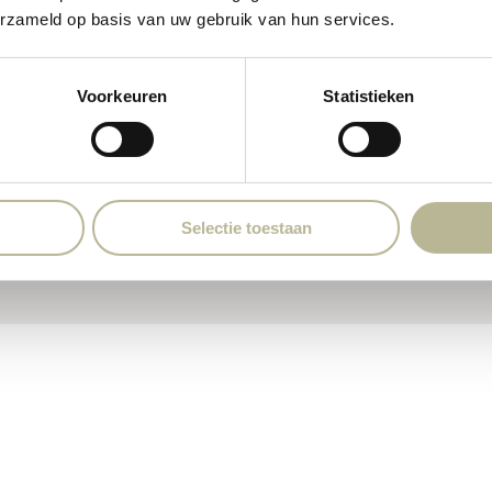
erzameld op basis van uw gebruik van hun services.
woonstijl past. Jij krijgt advies dat ver
zodat de tegels die je kiest ook echt aan
creëren.
Voorkeuren
Statistieken
Selectie toestaan