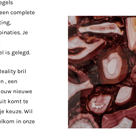
egels
 een complete
ting,
inaties. Je
t
l is gelegd.
eality bril
n , een
 jouw nieuwe
uit komt te
 je keuze.
Wil
welkom in onze