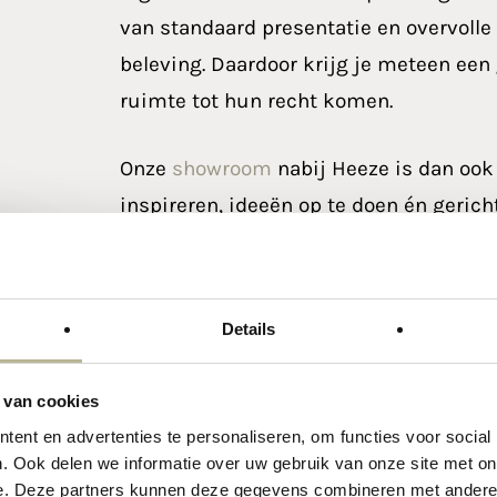
van standaard presentatie en overvolle 
beleving. Daardoor krijg je meteen een
ruimte tot hun recht komen.
Onze
showroom
nabij Heeze is dan ook 
inspireren, ideeën op te doen én geric
is – landelijk, modern of industrieel – o
samengesteld op basis van de laatste tre
met karakter: van warme natuursteenloo
Details
weet je zeker dat jouw nieuwe vloer of 
zoekt.
 van cookies
ent en advertenties te personaliseren, om functies voor social
. Ook delen we informatie over uw gebruik van onze site met on
Jouw
tegelzaak bij H
e. Deze partners kunnen deze gegevens combineren met andere i