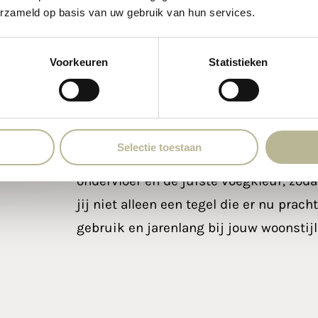
erzameld op basis van uw gebruik van hun services.
doordachte keuzes
Als jij op zoek bent naar een tegelzaak 
Voorkeuren
Statistieken
uiterlijk van een tegel, dan ben je bij 
onderzoeken we welke tegel past bij jo
vloerverwarming, kinderen, huisdieren 
Selectie toestaan
denken mee over slipvastheid in natte
ondervloer en de juiste voegkleur, zoda
jij niet alleen een tegel die er nu prach
gebruik en jarenlang bij jouw woonstijl