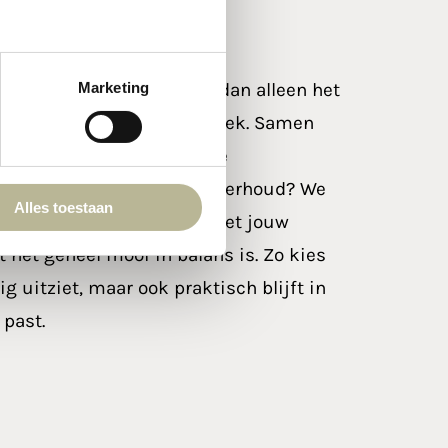
bij Heeze die verder kijkt dan alleen het
Marketing
Marba Tegels op de juiste plek. Samen
uw dagelijkse leven: heb je
of wil je vooral weinig onderhoud? We
Alles toestaan
 ruimtes, de combinatie met jouw
t het geheel mooi in balans is. Zo kies
tig uitziet, maar ook praktisch blijft in
 past.