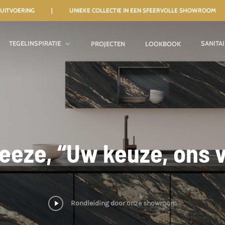
NELE UITVOERING | UNIEKE COLLECTIE IN EEN SFEERVOLLE SHOWROOM
TEGELINSPIRATIE
SANITA
PROJECTEN
LOOKBOOK
eeze, “Uw keuze, ons
Play
Rondleiding door onze showroom
Video