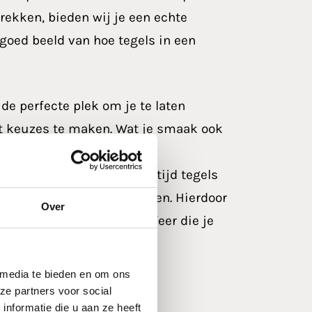
rekken, bieden wij je een echte
 goed beeld van hoe tegels in een
de perfecte plek om je te laten
ht keuzes te maken.
Wat je smaak ook
nze collectie is zorgvuldig
nds. Zo vind je bij ons altijd tegels
ks tot strakke betonstijlen. Hierdoor
Over
wand perfect past bij de sfeer die je
 media te bieden en om ons
ze partners voor social
eeze
voor
nformatie die u aan ze heeft