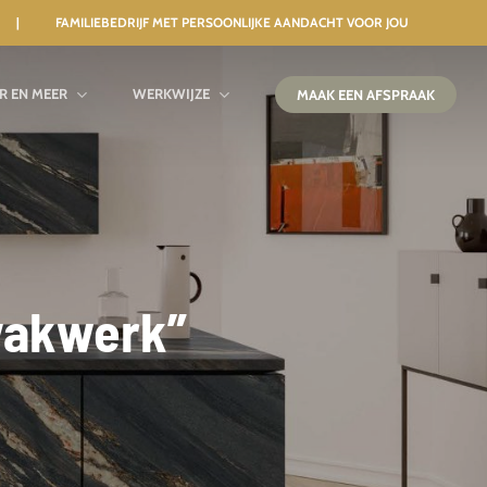
 | FAMILIEBEDRIJF MET PERSOONLIJKE AANDACHT VOOR JOU
IR EN MEER
WERKWIJZE
MAAK EEN AFSPRAAK
 vakwerk”