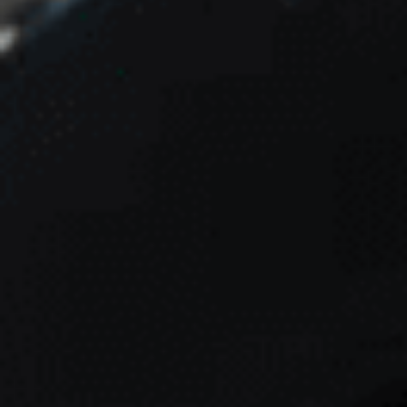
Good afternoon 👋
Hoi! Kunnen we ergens bij helpen?
How can we help?