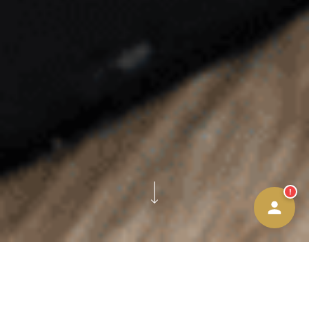
Afspraak maken
Contact Form
Bellen
WhatsApp
!