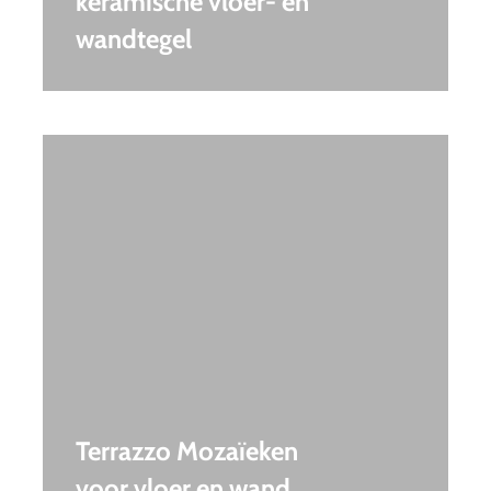
keramische vloer- en
wandtegel
Terrazzo Mozaïeken
voor vloer en wand