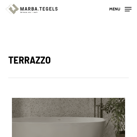
Skip
MENU
to
main
content
TERRAZZO