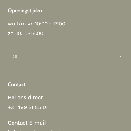
Openingstijden
wo t/m vr: 10:00 – 17:00
Good afternoon 👋
Hoi! Kunnen we ergens bij helpen?
za: 10:00-16:00
How can we help?
Contact
Bel ons direct
+31 499 21 65 01
Afspraak maken
Contact E-mail