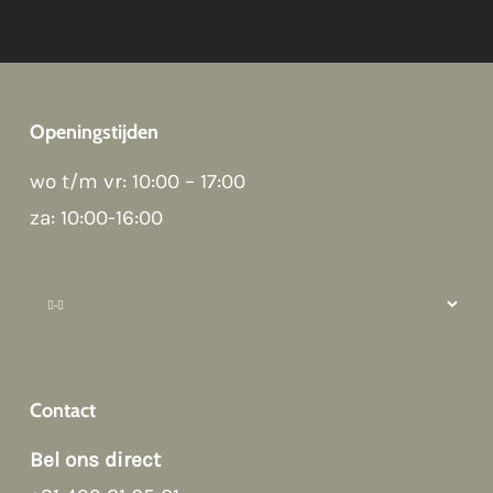
Openingstijden
Good afternoon 👋
wo t/m vr: 10:00 – 17:00
Hoi! Kunnen we ergens bij helpen?
za: 10:00-16:00
How can we help?
Contact
Bel ons direct