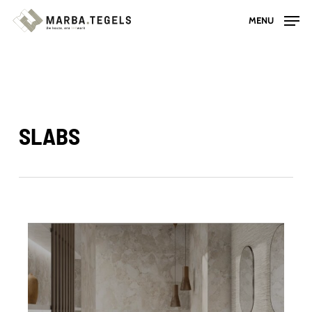
Skip
MENU
to
main
content
SLABS