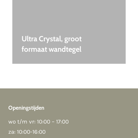
Ultra Crystal, groot
formaat wandtegel
Openingstijden
wo t/m vr: 10:00 – 17:00
Good morning 👋
Hoi! Kunnen we ergens bij helpen?
za: 10:00-16:00