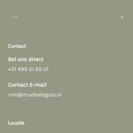
How can we help?
Contact
Bel ons direct
+31 499 21 65 01
Afspraak maken
Contact E-mail
info@marbategels.nl
Contact Form
Bellen
Locatie