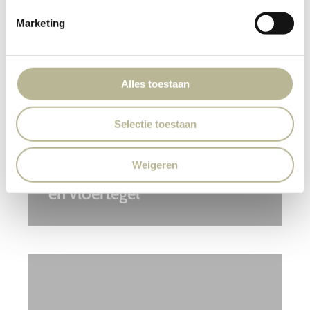
Marketing
Alles toestaan
Selectie toestaan
Weigeren
Re-Concrete, wand-
en vloertegel