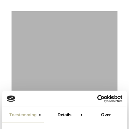
Kora, keramische
vloer- en wandtegel
Toestemming
Details
Over