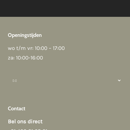
Openingstijden
wo t/m vr: 10:00 – 17:00
za: 10:00-16:00
Hi there 👋
Hoi! Kunnen we ergens bij helpen?
Contact
Bel ons direct