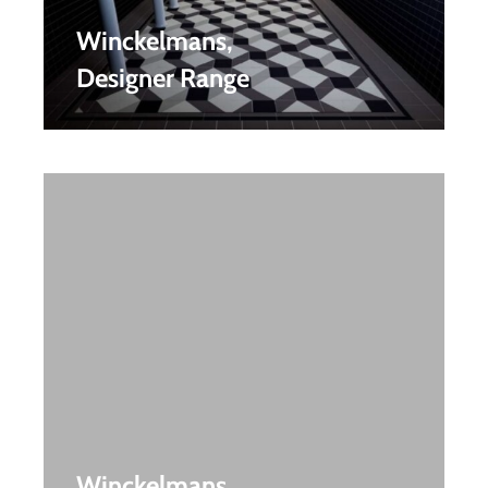
Winckelmans,
Designer Range
Winckelmans,