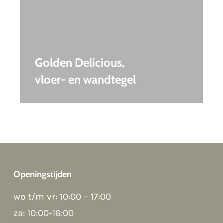
Golden Delicious,
vloer- en wandtegel
Openingstijden
wo t/m vr: 10:00 – 17:00
Good morning 👋
Hoi! Kunnen we ergens bij helpen?
za: 10:00-16:00