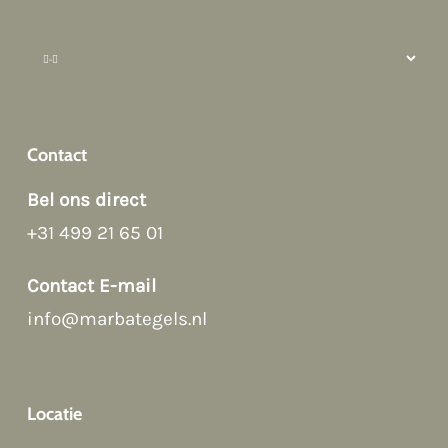
How can we help?
Contact
Bel ons direct
+31 499 21 65 01
Afspraak maken
Contact E-mail
info@marbategels.nl
Contact Form
Bellen
Locatie