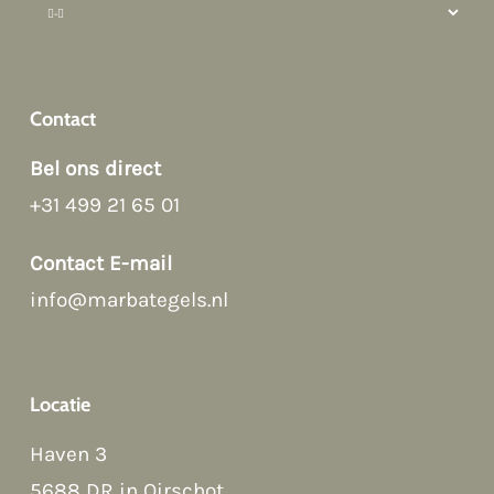
Hi there 👋
Hoi! Kunnen we ergens bij helpen?
Contact
Bel ons direct
+31 499 21 65 01
Contact E-mail
info@marbategels.nl
Afspraak maken
→
Contact Form
→
Locatie
Bellen
→
Haven 3
WhatsApp
→
5688 DR in Oirschot
.