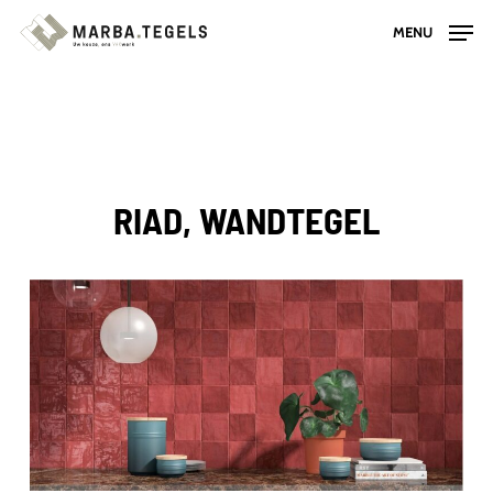
Skip
MENU
to
main
content
RIAD, WANDTEGEL