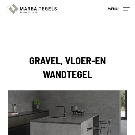
Skip
MENU
to
main
content
GRAVEL, VLOER-EN
WANDTEGEL