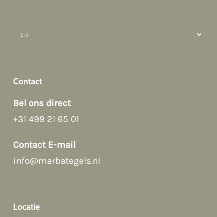
How can we help?
Contact
Bel ons direct
+31 499 21 65 01
Afspraak maken
Contact E-mail
info@marbategels.nl
Contact Form
Bellen
Locatie