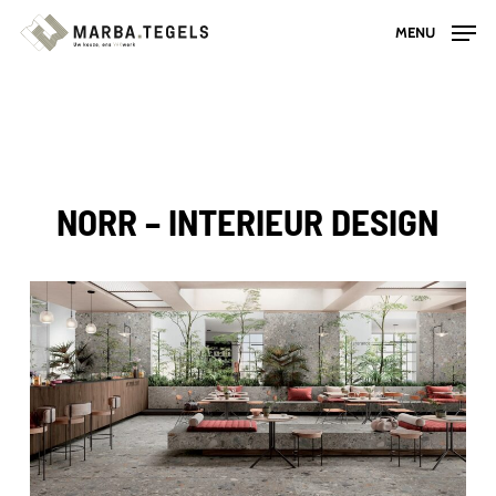
Skip
MENU
to
main
content
NORR – INTERIEUR DESIGN