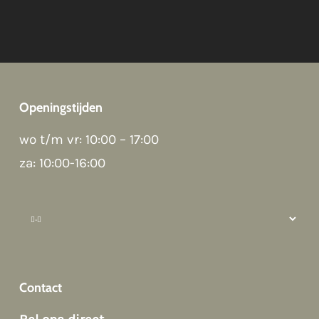
Openingstijden
Good afternoon 👋
wo t/m vr: 10:00 – 17:00
Hoi! Kunnen we ergens bij helpen?
za: 10:00-16:00
How can we help?
Contact