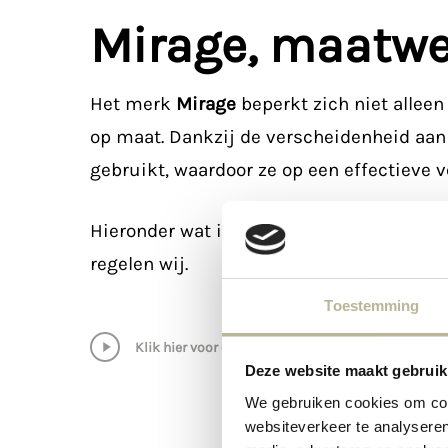
Mirage, maatwer
Het merk
Mirage
beperkt zich niet alleen
op maat. Dankzij de verscheidenheid aan
gebruikt, waardoor ze op een effectieve v
Hieronder wat inspiratie. Er zijn diverse
regelen wij.
Toestemming
Play
Klik hier voor een kijkje in de collectie
Deze website maakt gebruik
Video
We gebruiken cookies om cont
websiteverkeer te analyseren