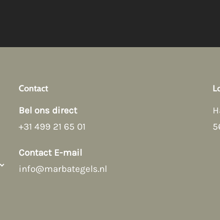
Contact
L
Bel ons direct
H
+31 499 21 65 01
5
Contact E-mail
info@marbategels.nl