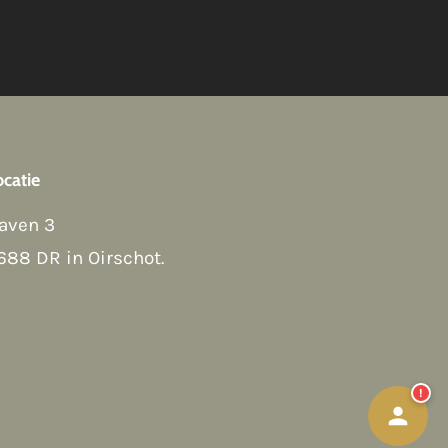
Hoi! Kunnen we ergens bij helpen?
ocatie
Afspraak maken
→
aven 3
Contact Form
→
688 DR in Oirschot
.
Bellen
→
WhatsApp
→
!