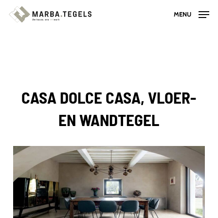
Skip
MENU
to
main
content
CASA DOLCE CASA, VLOER-
EN WANDTEGEL