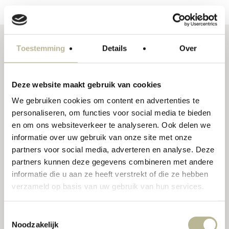
Toestemming
Details
Over
Over Marba Tegels
Marba Tegels is een hecht familiebedrijf vol
Deze website maakt gebruik van cookies
expertise. Bij ons is alles onder één dak, van
We gebruiken cookies om content en advertenties te
personaliseren, om functies voor social media te bieden
slopen tot ontwerp, advies tot uitvoering. Wij
en om ons websiteverkeer te analyseren. Ook delen we
zijn er voor je van begin tot eind bij de
informatie over uw gebruik van onze site met onze
partners voor social media, adverteren en analyse. Deze
realisatie van jouw project. Wij werken met
partners kunnen deze gegevens combineren met andere
onze eigen tegelzetters en hebben nauw
informatie die u aan ze heeft verstrekt of die ze hebben
contact met interieurontwerpers en
verzameld op basis van uw gebruik van hun services.
architecten. Zo blijven de lijntjes kort en
Toestemmingsselectie
word jij ontzorgd tijdens het creëren van
Noodzakelijk