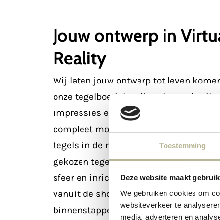
Jouw ontwerp in Virtu
Reality
Wij laten jouw ontwerp tot leven komen,
onze tegelboetiek. Wij maken gebruik 
impressies en Virtual Reality om jou e
compleet mogelijk beeld te geven van 
tegels in de ruimte komen te liggen. B
Toestemming
gekozen tegels in een 3D-ontwerp, co
sfeer en inrichting. Met onze VR-bril ku
Deze website maakt gebruik
vanuit de showroom jouw ruimte alvas
We gebruiken cookies om cont
websiteverkeer te analyseren
binnenstappen.
media, adverteren en analys