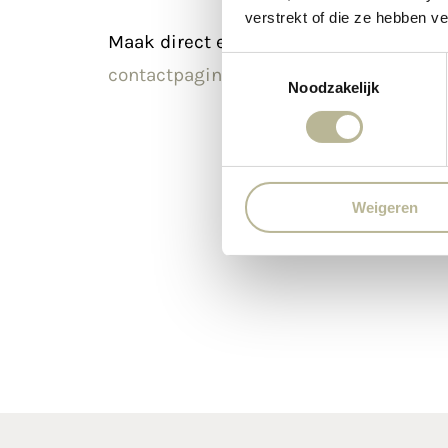
verstrekt of die ze hebben v
Maak direct een afspraak in onze show
Toestemmingsselectie
contactpagina
!
Noodzakelijk
Weigeren
Bel ons direct
Contact E-ma
+31 (0) 499 21 65 01
info@marbat