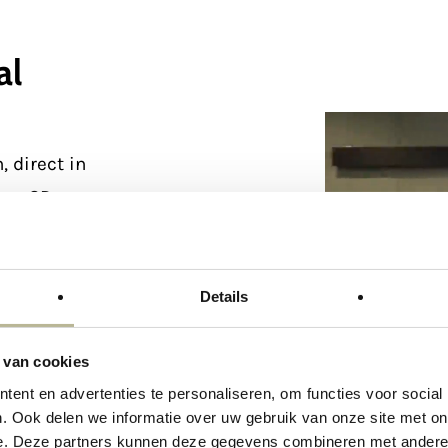
al
 direct in
van 3D-
en zo
hoe jouw
ekijk de
Details
mpleet met
n je zelfs
 van cookies
t
ent en advertenties te personaliseren, om functies voor social
. Ook delen we informatie over uw gebruik van onze site met on
e. Deze partners kunnen deze gegevens combineren met andere i