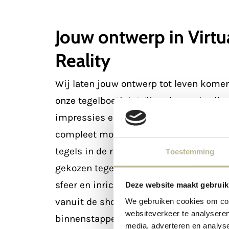
Jouw ontwerp in Virtu
Reality
Wij laten jouw ontwerp tot leven komen,
onze tegelboetiek. Wij maken gebruik 
impressies en Virtual Reality om jou e
compleet mogelijk beeld te geven van 
tegels in de ruimte komen te liggen. B
Toestemming
gekozen tegels in een 3D-ontwerp, co
sfeer en inrichting. Met onze VR-bril ku
Deze website maakt gebruik
vanuit de showroom jouw ruimte alvas
We gebruiken cookies om cont
websiteverkeer te analyseren
binnenstappen.
media, adverteren en analys