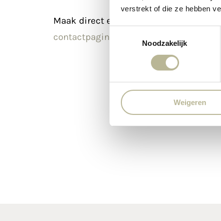
verstrekt of die ze hebben v
Maak direct een afspraak in onze show
Toestemmingsselectie
contactpagina
!
Noodzakelijk
Weigeren
Bel ons direct
Contact E-ma
+31 (0) 499 21 65 01
info@marbat