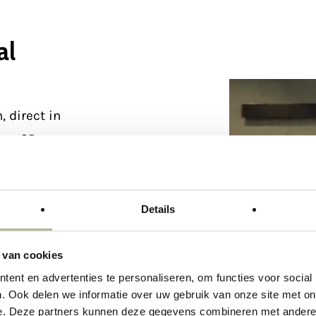
al
 direct in
van 3D-
en zo
hoe jouw
ekijk de
Details
mpleet met
n je zelfs
 van cookies
t
ent en advertenties te personaliseren, om functies voor social
. Ook delen we informatie over uw gebruik van onze site met on
e. Deze partners kunnen deze gegevens combineren met andere i