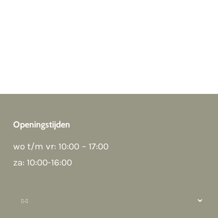
Openingstijden
wo t/m vr: 10:00 – 17:00
Good morning 👋
Hoi! Kunnen we ergens bij helpen?
za: 10:00-16:00
How can we help?