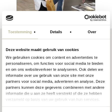
Toestemming
Details
Over
Over Marba Tegels
Deze website maakt gebruik van cookies
Marba Tegels is een hecht familiebedrijf vol
We gebruiken cookies om content en advertenties te
personaliseren, om functies voor social media te bieden
expertise. Bij ons is alles onder één dak, van
en om ons websiteverkeer te analyseren. Ook delen we
slopen tot ontwerp, advies tot uitvoering. Wij
informatie over uw gebruik van onze site met onze
partners voor social media, adverteren en analyse. Deze
zijn er voor je van begin tot eind bij de
partners kunnen deze gegevens combineren met andere
realisatie van jouw project. Wij werken met
informatie die u aan ze heeft verstrekt of die ze hebben
onze eigen tegelzetters en hebben nauw
verzameld op basis van uw gebruik van hun services.
contact met interieurontwerpers en