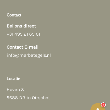
Contact
Bel ons direct
+31 499 21 65 01
Afspraak maken
Contact E-mail
info@marbategels.nl
Contact Form
Bellen
Locatie
WhatsApp
Haven 3
5688 DR in Oirschot
.
!