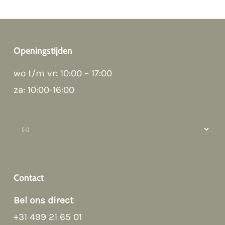
Openingstijden
Good night 👋
wo t/m vr: 10:00 – 17:00
Hoi! Kunnen we ergens bij helpen?
za: 10:00-16:00
How can we help?
Contact
Bel ons direct
+31 499 21 65 01
Afspraak maken