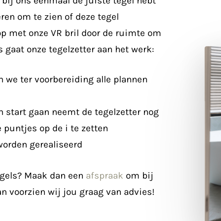
e bij ons eenmaal de juiste tegel hebt
ren om te zien of deze tegel
op met onze VR bril door de ruimte om
s gaat onze tegelzetter aan het werk:
 we ter voorbereiding alle plannen
 start gaan neemt de tegelzetter nog
 puntjes op de i te zetten
orden gerealiseerd
tegels? Maak dan een
afspraak
om bij
 voorzien wij jou graag van advies!