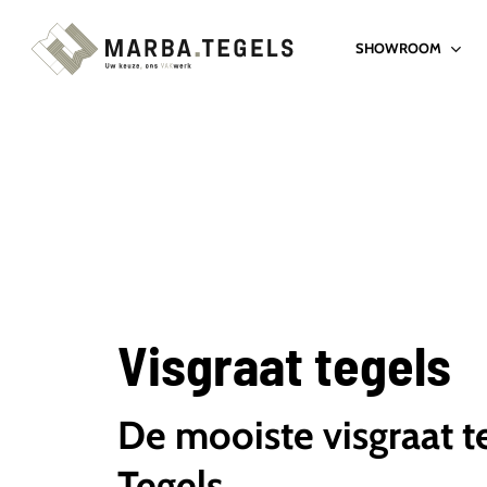
Skip
SHOWROOM
to
main
content
Visgraat tegels
De mooiste visgraat te
Tegels