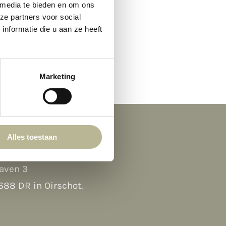
 media te bieden en om ons
ze partners voor social
nformatie die u aan ze heeft
Hi there 👋
Hoi! Kunnen we ergens bij helpen?
Marketing
Alles toestaan
ocatie
Afspraak maken
→
aven 3
Contact Form
→
688 DR in Oirschot
.
Bellen
→