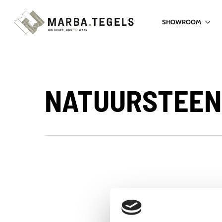
Skip
SHOWROOM
to
main
content
NATUURSTEEN 