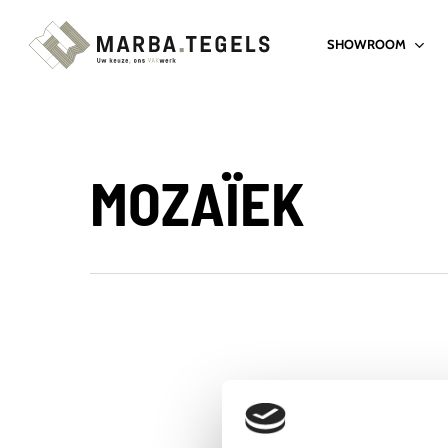
Skip
SHOWROOM
to
main
content
MOZAÏEK