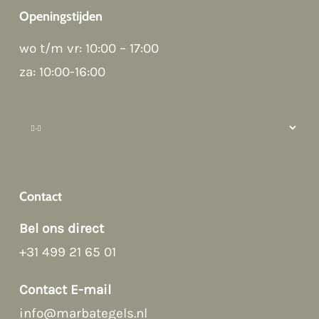
Openingstijden
Good afternoon 👋
wo t/m vr: 10:00 – 17:00
Hoi! Kunnen we ergens bij helpen?
za: 10:00-16:00
How can we help?
Contact
Bel ons direct
+31 499 21 65 01
Afspraak maken
Contact E-mail
Contact Form
info@marbategels.nl