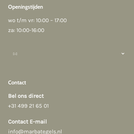
Openingstijden
Good morning 👋
wo t/m vr: 10:00 – 17:00
Hoi! Kunnen we ergens bij helpen?
za: 10:00-16:00
How can we help?
Contact
Bel ons direct
+31 499 21 65 01
Afspraak maken
Contact E-mail
info@marbategels.nl
Contact Form