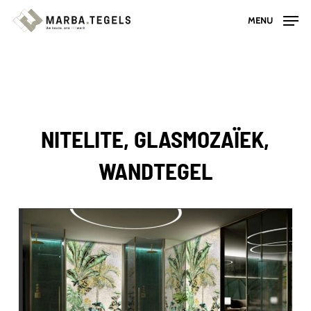
Skip
MENU
to
main
content
NITELITE, GLASMOZAÏEK,
WANDTEGEL