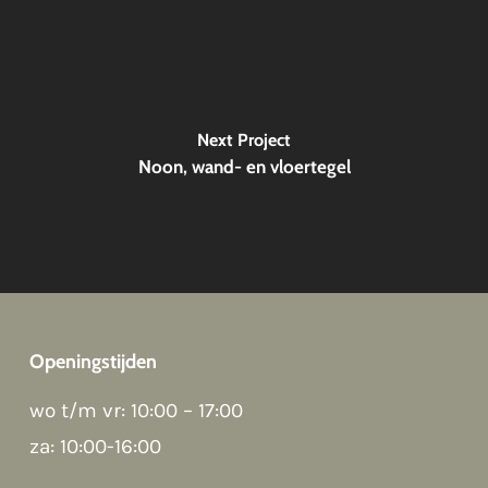
Next Project
Noon, wand- en vloertegel
Openingstijden
Good morning 👋
wo t/m vr: 10:00 – 17:00
Hoi! Kunnen we ergens bij helpen?
za: 10:00-16:00
How can we help?