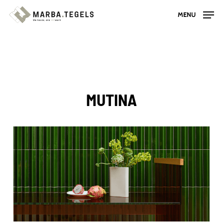
Skip
MENU
to
main
content
MUTINA