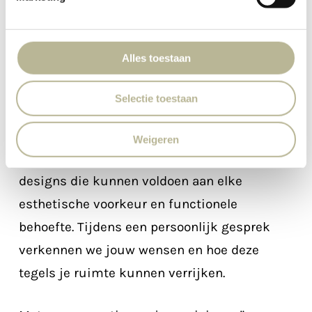
Persoonlijke begeleiding voor jouw
perfecte Mutina tegelkeuze
Alles toestaan
Een tegel kiezen bij
Marba Tegels
betekent
Selectie toestaan
kiezen voor een ervaring. Dit merk, bekend
om zijn unieke samenwerkingen met
Weigeren
topontwerpers, levert een breed scala aan
designs die kunnen voldoen aan elke
esthetische voorkeur en functionele
behoefte. Tijdens een persoonlijk gesprek
verkennen we jouw wensen en hoe deze
tegels je ruimte kunnen verrijken.