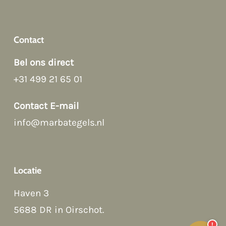
Hi there 👋
Hoi! Kunnen we ergens bij helpen?
Contact
Bel ons direct
+31 499 21 65 01
Contact E-mail
info@marbategels.nl
Afspraak maken
→
Contact Form
→
Locatie
Bellen
→
Haven 3
WhatsApp
→
5688 DR in Oirschot
.