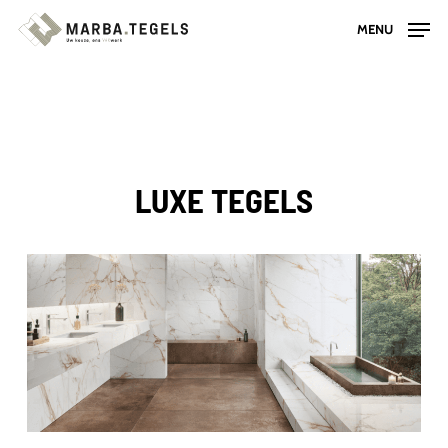
Skip
MENU
to
main
content
LUXE TEGELS