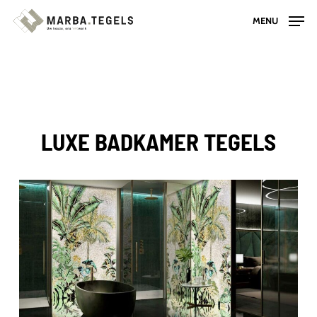
Skip
MENU
to
main
content
LUXE BADKAMER TEGELS