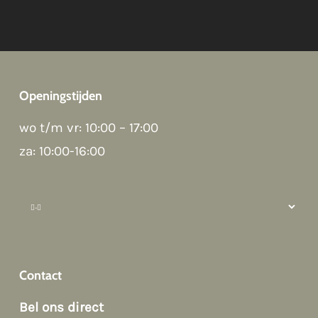
Openingstijden
Good night 👋
wo t/m vr: 10:00 – 17:00
Hoi! Kunnen we ergens bij helpen?
za: 10:00-16:00
How can we help?
Contact
Bel ons direct