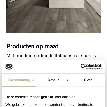
Producten op maat
Met hun kenmerkende Italiaanse aanpak is
Kronos
in staat om diverse meubelen op
maat voor u te creëren. Denk hierbij aan
badkamermeubelen, keukenbladen,
Toestemming
Details
Over
douchebakken, tafelbladen, maar ook
zwembadranden. Door de grote slabs tot 350
Deze website maakt gebruik van cookies
cm hoog en 6 mm dik, kunnen er geweldige
We gebruiken cookies om content en advertenties te