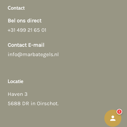
Contact
Bel ons direct
+31 499 21 65 01
Afspraak maken
Contact E-mail
info@marbategels.nl
Contact Form
Bellen
Locatie
WhatsApp
Haven 3
5688 DR in Oirschot
.
!