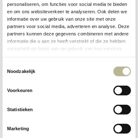
personaliseren, om functies voor social media te bieden
handzame producten uit één stuk gecreëerd
en om ons websiteverkeer te analyseren. Ook delen we
worden. Door de dikte van de plaat blijven de
informatie over uw gebruik van onze site met onze
meubelen handzaam en ondanks de 6 mm
partners voor social media, adverteren en analyse. Deze
partners kunnen deze gegevens combineren met andere
erg stevig en praktisch in gebruik.
informatie die u aan ze heeft verstrekt of die ze hebben
verzameld op basis van uw gebruik van hun services.
Toestemmingsselectie
Noodzakelijk
Voorkeuren
Statistieken
Marketing