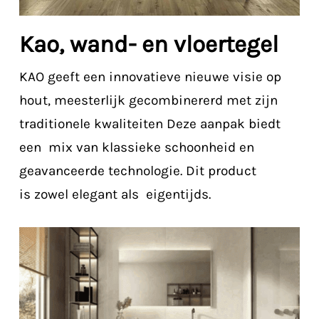
Kao, wand- en vloertegel
KAO
geeft
een
innovatieve
nieuwe v
isie
op
hout
,
meesterlijk
ge
combinererd
met zijn
traditionele
kwaliteiten
Deze
aanpak
biedt
een
mix
van
klassieke s
choonheid
en
geavanceerde
technologie. Dit
product
is
zowel
elegant als
eigentijds
.