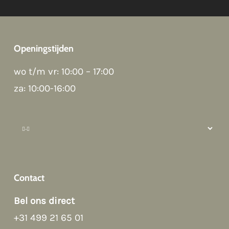
Openingstijden
Good morning 👋
wo t/m vr: 10:00 – 17:00
Hoi! Kunnen we ergens bij helpen?
za: 10:00-16:00
How can we help?
Contact
Bel ons direct
+31 499 21 65 01
Afspraak maken