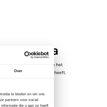
 Fragmenta
ssingen te creëren waarin het
Over
waar design geen grenzen heeft.
 media te bieden en om ons
ze partners voor social
nformatie die u aan ze heeft