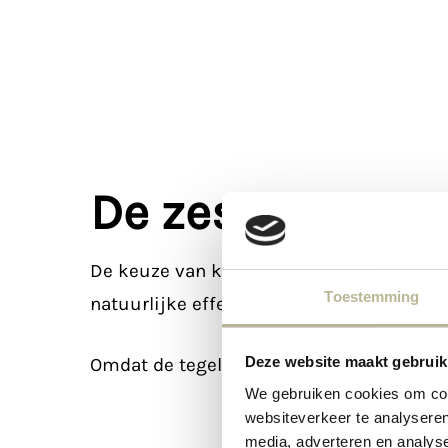
De zes kleuren
De keuze van kleurnuances, vakkundig u
Toestemming
natuurlijke effect van steen wordt geco
Deze website maakt gebruik
Omdat de tegel vol keramisch is, is deze 
We gebruiken cookies om cont
websiteverkeer te analyseren
media, adverteren en analys