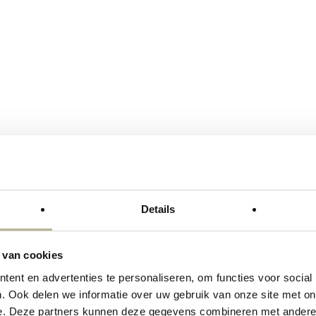
 en afwerkingen van
itgebalanceerd, maken het mogelijk om unieke oplo
Details
mbineerd in thuisomgevingen en openbare plaatsen 
 van cookies
zowel voor binnen- als buitengebruik.
ent en advertenties te personaliseren, om functies voor social
. Ook delen we informatie over uw gebruik van onze site met on
e. Deze partners kunnen deze gegevens combineren met andere i