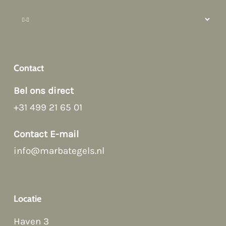
Contact
Bel ons direct
+31 499 21 65 01
Afspraak maken
Contact E-mail
info@marbategels.nl
Contact Form
Bellen
Locatie
WhatsApp
Haven 3