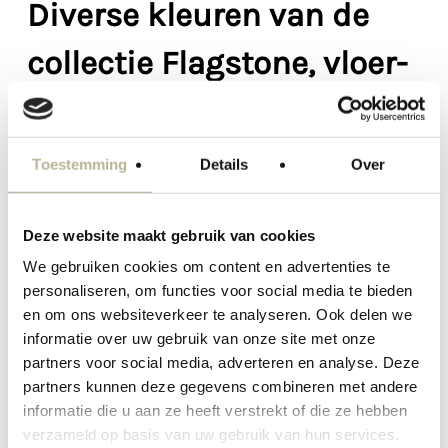
Diverse kleuren van de
collectie Flagstone, vloer-
en wandtegel
De collectie biedt 3 kleuren die u meenemen
Toestemming
Details
Over
naar prachtige natuurlijke omgevingen.
Lucca Flagstone is de perfecte keuze om
Deze website maakt gebruik van cookies
authenticiteit en charme aan uw interieur
We gebruiken cookies om content en advertenties te
toe te voegen.
personaliseren, om functies voor social media te bieden
en om ons websiteverkeer te analyseren. Ook delen we
informatie over uw gebruik van onze site met onze
partners voor social media, adverteren en analyse. Deze
partners kunnen deze gegevens combineren met andere
informatie die u aan ze heeft verstrekt of die ze hebben
verzameld op basis van uw gebruik van hun services.