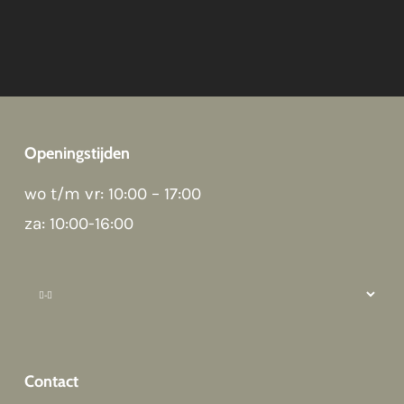
Openingstijden
Good evening 👋
wo t/m vr: 10:00 – 17:00
Hoi! Kunnen we ergens bij helpen?
za: 10:00-16:00
How can we help?
Contact