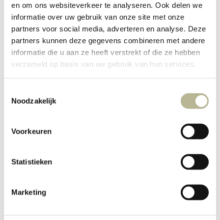
en om ons websiteverkeer te analyseren. Ook delen we
informatie over uw gebruik van onze site met onze
partners voor social media, adverteren en analyse. Deze
partners kunnen deze gegevens combineren met andere
informatie die u aan ze heeft verstrekt of die ze hebben
verzameld op basis van uw gebruik van hun services.
Toestemmingsselectie
Noodzakelijk
Diverse kleuren van Detroit,
wand- en vloertegel.
Voorkeuren
Deze mooie
Detroit Collectie
bestaat uit 8
neutrale kleuren.
Statistieken
Marketing