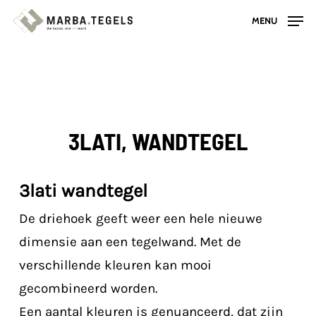
Skip
MENU
to
main
content
3LATI, WANDTEGEL
3lati wandtegel
De driehoek geeft weer een hele nieuwe
dimensie aan een tegelwand. Met de
verschillende kleuren kan mooi
gecombineerd worden.
Een aantal kleuren is genuanceerd, dat zijn