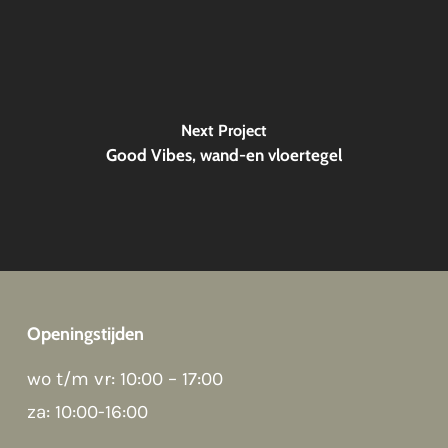
Next Project
Good Vibes, wand-en vloertegel
Openingstijden
Good morning 👋
wo t/m vr: 10:00 – 17:00
Hoi! Kunnen we ergens bij helpen?
za: 10:00-16:00
How can we help?