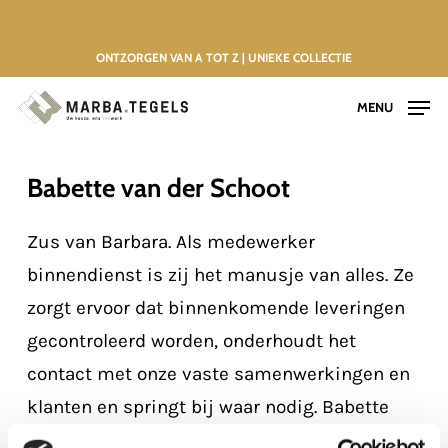
Skip
to
ONTZORGEN VAN A TOT Z | UNIEKE COLLECTIE
main
MENU
content
Babette van der Schoot
Zus van Barbara. Als medewerker
binnendienst is zij het manusje van alles. Ze
zorgt ervoor dat binnenkomende leveringen
gecontroleerd worden, onderhoudt het
contact met onze vaste samenwerkingen en
klanten en springt bij waar nodig. Babette
gaat graag op pad met vriendinnen, is een