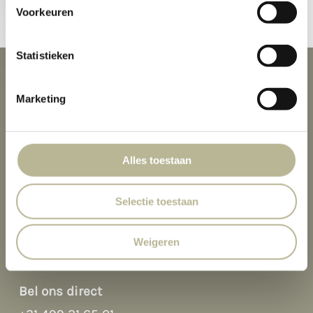
Voorkeuren
Statistieken
Openingstijden
Marketing
wo t/m vr: 10:00 – 17:00
za: 10:00-16:00
Alles toestaan
Selectie toestaan
Hi there 👋
Weigeren
Hoi! Kunnen we ergens bij helpen?
Contact
Bel ons direct