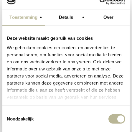
echte keukenprinses en geniet ervan om
met het gezin met de caravan op pad te gaan.
Toestemming
Details
Over
Deze website maakt gebruik van cookies
We gebruiken cookies om content en advertenties te
personaliseren, om functies voor social media te bieden
en om ons websiteverkeer te analyseren. Ook delen we
informatie over uw gebruik van onze site met onze
partners voor social media, adverteren en analyse. Deze
partners kunnen deze gegevens combineren met andere
informatie die u aan ze heeft verstrekt of die ze hebben
verzameld op basis van uw gebruik van hun services.
Toestemmingsselectie
Noodzakelijk