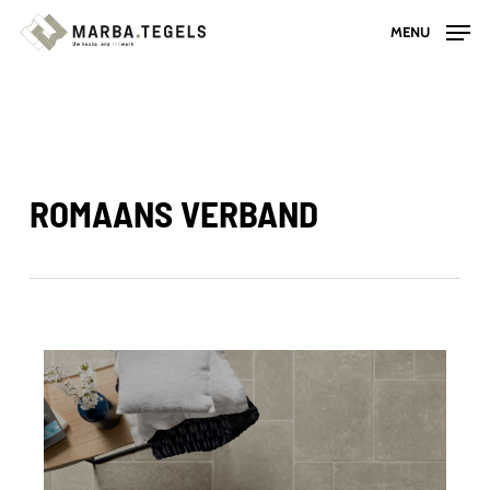
Skip
MENU
to
main
content
ROMAANS VERBAND